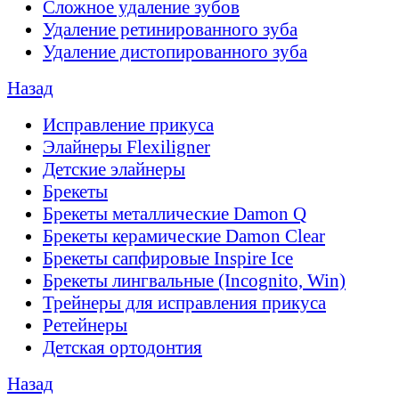
Сложное удаление зубов
Удаление ретинированного зуба
Удаление дистопированного зуба
Назад
Исправление прикуса
Элайнеры Flexiligner
Детские элайнеры
Брекеты
Брекеты металлические Damon Q
Брекеты керамические Damon Clear
Брекеты сапфировые Inspire Ice
Брекеты лингвальные (Incognito, Win)
Трейнеры для исправления прикуса
Ретейнеры
Детская ортодонтия
Назад