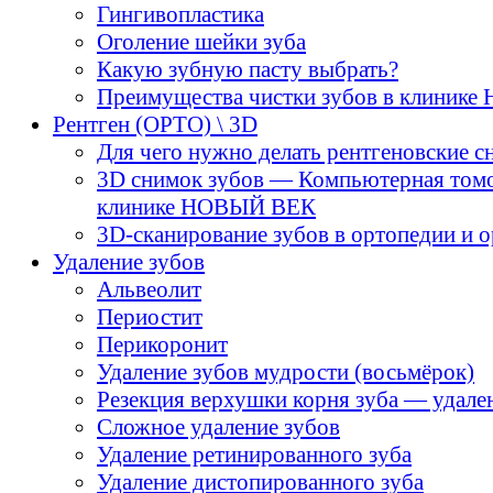
Гингивопластика
Оголение шейки зуба
Какую зубную пасту выбрать?
Преимущества чистки зубов в клиник
Рентген (ОРТО) \ 3D
Для чего нужно делать рентгеновские с
3D снимок зубов — Компьютерная том
клинике НОВЫЙ ВЕК
3D-cканирование зубов в ортопедии и 
Удаление зубов
Альвеолит
Периостит
Перикоронит
Удаление зубов мудрости (восьмёрок)
Резекция верхушки корня зуба — удале
Сложное удаление зубов
Удаление ретинированного зуба
Удаление дистопированного зуба