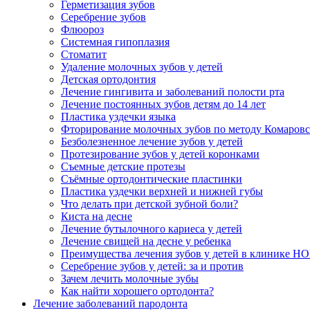
Герметизация зубов
Серебрение зубов
Флюороз
Системная гипоплазия
Стоматит
Удаление молочных зубов у детей
Детская ортодонтия
Лечение гингивита и заболеваний полости рта
Лечение постоянных зубов детям до 14 лет
Пластика уздечки языка
Фторирование молочных зубов по методу Комаровс
Безболезненное лечение зубов у детей
Протезирование зубов у детей коронками
Съемные детские протезы
Cъёмные ортодонтические пластинки
Пластика уздечки верхней и нижней губы
Что делать при детской зубной боли?
Киста на десне
Лечение бутылочного кариеса у детей
Лечение свищей на десне у ребенка
Преимущества лечения зубов у детей в клинике 
Серебрение зубов у детей: за и против
Зачем лечить молочные зубы
Как найти хорошего ортодонта?
Лечение заболеваний пародонта