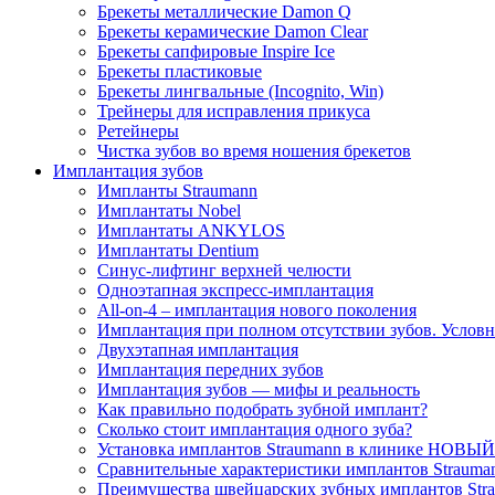
Брекеты металлические Damon Q
Брекеты керамические Damon Clear
Брекеты сапфировые Inspire Ice
Брекеты пластиковые
Брекеты лингвальные (Incognito, Win)
Трейнеры для исправления прикуса
Ретейнеры
Чистка зубов во время ношения брекетов
Имплантация зубов
Импланты Straumann
Имплантаты Nobel
Имплантаты ANKYLOS
Имплантаты Dentium
Синус-лифтинг верхней челюсти
Одноэтапная экспресс-имплантация
All-on-4 – имплантация нового поколения
Имплантация при полном отсутствии зубов. Условно
Двухэтапная имплантация
Имплантация передних зубов
Имплантация зубов — мифы и реальность
Как правильно подобрать зубной имплант?
Сколько стоит имплантация одного зуба?
Установка имплантов Straumann в клинике НОВЫ
Сравнительные характеристики имплантов Strauma
Преимущества швейцарских зубных имплантов Str