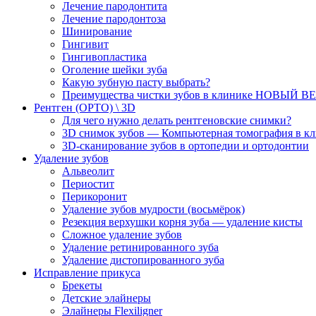
Лечение пародонтита
Лечение пародонтоза
Шинирование
Гингивит
Гингивопластика
Оголение шейки зуба
Какую зубную пасту выбрать?
Преимущества чистки зубов в клинике НОВЫЙ В
Рентген (ОРТО) \ 3D
Для чего нужно делать рентгеновские снимки?
3D снимок зубов — Компьютерная томография в
3D-cканирование зубов в ортопедии и ортодонтии
Удаление зубов
Альвеолит
Периостит
Перикоронит
Удаление зубов мудрости (восьмёрок)
Резекция верхушки корня зуба — удаление кисты
Сложное удаление зубов
Удаление ретинированного зуба
Удаление дистопированного зуба
Исправление прикуса
Брекеты
Детские элайнеры
Элайнеры Flexiligner