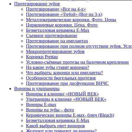
Протезирование зубов
Протезирование «Все на 4-х»
Протезирование «Trefoil» (Все на 3-х)
Металлокерамические коронки. Фото. Цены
Циркониевые коронки. Цена. Фото
Безметалловая керамика E-Max
Cъемное протезирование
Протезирование на имплантах
Протезирование при полном отсутствии зубов. Усл
Микропротезирование зубов
Коронки Prettau
Условно-съёмные протезы на балочном креплении
На какие зубы ставят коронки?
Что выбрать: коронки или импланты?
Особенности бюгельных протезов
Протезирование при дисфункции ВНЧС
Виниры и ультраниры
Виниры в клинике «НОВЫЙ ВЕК»
Ультраниры в клинике «НОВЫЙ ВЕК»
Виниры E-max
Виниры на зубы – фото
Керамические виниры E-мах- блич (Bleach)
Безметалловая керамика E-Max
Какой выбрать цвет виниров
Желтеют или темнеют ли виниры?