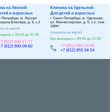
ка на Лесной:
Клиника на Удельной:
е
те
й
и взрослых
Для
де
те
й
и взрослых
т-Петербург, м. Лесная
г. Санкт-Петербург, м. Удельная,
ршала Блюхера, д. 6, к.2
ул. Манчестерская, д. 5, к.1, пом.
180Н
ть на карте)
(показать на карте)
ходных с 09:00 до 21:00
Без выходных с 09:00 до 21:00
+7 (812) 493-77-77
+7 (921) 093-15-55
+7 (812) 900-09-60
+7 (812) 955-34-54