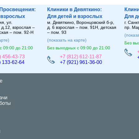
 Просвещения:
Клиники в Девяткино:
Клини
 взрослых
Для
де
те
й
и взрослых
Для
д
я, ул.
м. Девяткино, Воронцовский б-р,
г. Санк
 д.12, взрослая –
д. 6 взрослая – пом. 91Н, детская
пр. Ма
ская – пом. 92-Н
– пом. 93
(показа
арте)
(показать на карте)
Без вы
с 09:00 до 21:00
Без выходных с 09:00 до 21:00
) 456-43-73
+7 (812) 612-11-87
) 133-62-64
+7 (921) 961-36-00
е
ачи
боты
ы