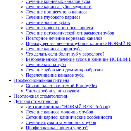
Лечение корневых каналов зуба
Лечение кариеса зубов мудрости
Лечение пришеечного кариеса
Лечение глубокого кариеса
Лечение эрозии зубов
Лечение поверхностного кариеса
Лечение патологической стираемости зубов
Повторное лечение корневых каналов
Преимущества лечения зубов в клинике НОВЫЙ 
Лечение кариеса корня зуба
Что делать если болит зуб у взрослого?
Безболезненное лечение зубов в клинике НОВЫЙ 
Лечение кисты зуба
Лечение зубов методом микроаброзии
Перелечивание каналов зуба
Профессиональная гигиена
Снятие налета системой ProphyFlex
Чистка зубов ультразвуком
Неотложная стоматология
Детская стоматология
Детские клиники “НОВЫЙ ВЕК” (обзор)
Лечение кариеса молочных зубов
Детский кариес: клинические особенности
Лечение пульпита молочных зубов
Профилактика кариеса у детей