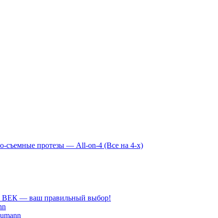
-съемные протезы — All-on-4 (Все на 4-х)
Й ВЕК — ваш правильный выбор!
nn
aumann