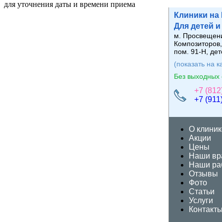
для уточнения даты и времени приема
Клиники на
Для
де
те
й
и
м. Просвещени
Композиторов,
пом. 91-Н, дет
(показать на к
Без выходных 
+7 (812
+7 (911
О клиник
Акции
Цены
Наши вр
Наши ра
Отзывы
Фото
Статьи
Услуги
Контакт