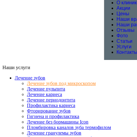
О клиник
Акции
Цены
Наши вр
Наши ра
Отзывы
Фото
Статьи
Услуги
Контакт
Наши услуги
Лечение зубов
Лечение зубов под микроскопом
Лечение пульпита
Лечение кариеса
Лечение периодонтита
Профилактика кариеса
Фторирование зубов
Гигиена и профилактика
Лечение без бормашины Icon
Пломбировка каналов зуба термофилом
Лечение гранулемы зубов