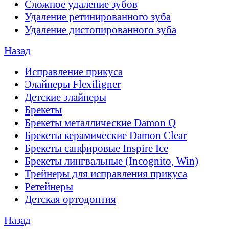
Сложное удаление зубов
Удаление ретинированного зуба
Удаление дистопированного зуба
Назад
Исправление прикуса
Элайнеры Flexiligner
Детские элайнеры
Брекеты
Брекеты металлические Damon Q
Брекеты керамические Damon Clear
Брекеты сапфировые Inspire Ice
Брекеты лингвальные (Incognito, Win)
Трейнеры для исправления прикуса
Ретейнеры
Детская ортодонтия
Назад