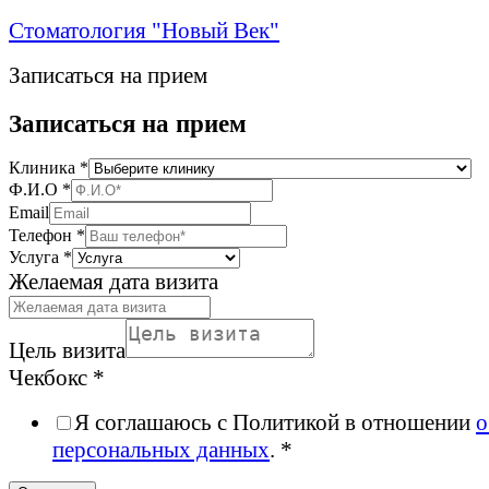
Стоматология "Новый Век"
Записаться на прием
Записаться на прием
Клиника
*
Ф.И.О
*
Email
Телефон
*
Услуга
*
Желаемая дата визита
Цель визита
Чекбокс
*
Я соглашаюсь с Политикой в отношении
о
персональных данных
. *