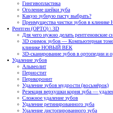
Гингивопластика
Оголение шейки зуба
Какую зубную пасту выбрать?
Преимущества чистки зубов в клиник
Рентген (ОРТО) \ 3D
Для чего нужно делать рентгеновские с
3D снимок зубов — Компьютерная том
клинике НОВЫЙ ВЕК
3D-cканирование зубов в ортопедии и 
Удаление зубов
Альвеолит
Периостит
Перикоронит
Удаление зубов мудрости (восьмёрок)
Резекция верхушки корня зуба — удале
Сложное удаление зубов
Удаление ретинированного зуба
Удаление дистопированного зуба