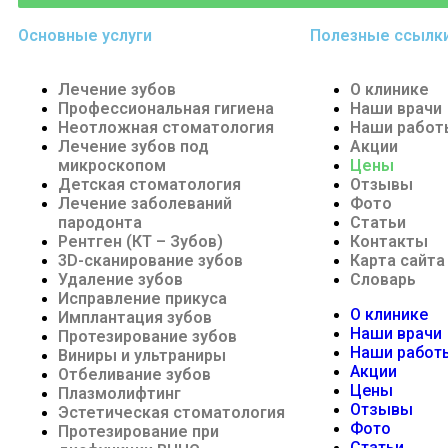
Основные услуги
Полезные ссылк
Лечение зубов
О клинике
Профессиональная гигиена
Наши врачи
Неотложная стоматология
Наши работ
Лечение зубов под
Акции
микроскопом
Цены
Детская стоматология
Отзывы
Лечение заболеваний
Фото
пародонта
Статьи
Рентген (КТ – Зубов)
Контакты
3D-cканирование зубов
Карта сайта
Удаление зубов
Cловарь
Исправление прикуса
О клинике
Имплантация зубов
Наши врачи
Протезирование зубов
Наши работ
Виниры и ультраниры
Акции
Отбеливание зубов
Цены
Плазмолифтинг
Отзывы
Эстетическая стоматология
Фото
Протезирование при
Статьи