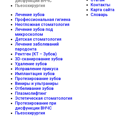
дисфункции ВНЧС
Контакты
Пьезохирургия
Карта сайта
Лечение зубов
Cловарь
Профессиональная гигиена
Неотложная стоматология
Лечение зубов под
микроскопом
Детская стоматология
Лечение заболеваний
пародонта
Рентген (КТ – Зубов)
3D-cканирование зубов
Удаление зубов
Исправление прикуса
Имплантация зубов
Протезирование зубов
Виниры и ультраниры
Отбеливание зубов
Плазмолифтинг
Эстетическая стоматология
Протезирование при
дисфункции ВНЧС
Пьезохирургия