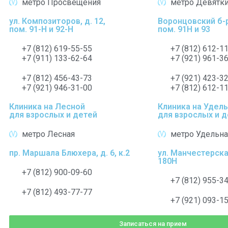
метро Просвещения
метро Девятк
ул. Композиторов, д. 12,
Воронцовский б-р,
пом. 91-Н и 92-Н
пом. 91Н и 93
+7 (812) 619-55-55
+7 (812) 612-1
+7 (911) 133-62-64
+7 (921) 961-3
+7 (812) 456-43-73
+7 (921) 423-3
+7 (921) 946-31-00
+7 (812) 612-1
Клиника на Лесной
Клиника на Удел
для взрослых и
де
те
й
для взрослых и
д
метро Лесная
метро Удельна
пр. Маршала Блюхера, д. 6, к.2
ул. Манчестерская,
180Н
+7 (812) 900-09-60
+7 (812) 955-3
+7 (812) 493-77-77
+7 (921) 093-1
Записаться на прием