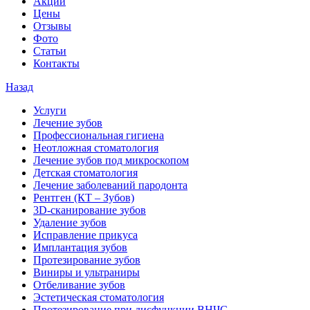
Акции
Цены
Отзывы
Фото
Статьи
Контакты
Назад
Услуги
Лечение зубов
Профессиональная гигиена
Неотложная стоматология
Лечение зубов под микроскопом
Детская стоматология
Лечение заболеваний пародонта
Рентген (КТ – Зубов)
3D-cканирование зубов
Удаление зубов
Исправление прикуса
Имплантация зубов
Протезирование зубов
Виниры и ультраниры
Отбеливание зубов
Эстетическая стоматология
Протезирование при дисфункции ВНЧС