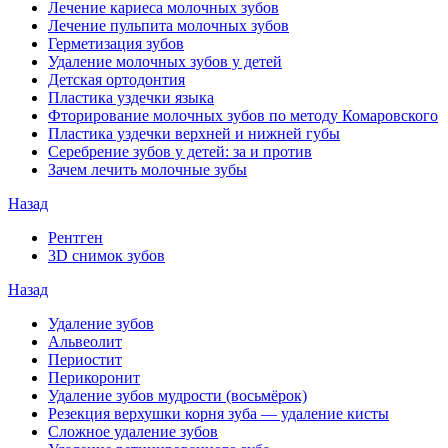
Лечение кариеса молочных зубов
Лечение пульпита молочных зубов
Герметизация зубов
Удаление молочных зубов у детей
Детская ортодонтия
Пластика уздечки языка
Фторирование молочных зубов по методу Комаровского
Пластика уздечки верхней и нижней губы
Серебрение зубов у детей: за и против
Зачем лечить молочные зубы
Назад
Рентген
3D снимок зубов
Назад
Удаление зубов
Альвеолит
Периостит
Перикоронит
Удаление зубов мудрости (восьмёрок)
Резекция верхушки корня зуба — удаление кисты
Сложное удаление зубов