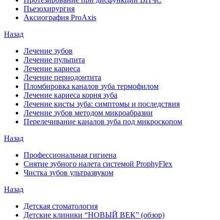
Пьезохирургия
Аксиография ProAxis
Назад
Лечение зубов
Лечение пульпита
Лечение кариеса
Лечение периодонтита
Пломбировка каналов зуба термофилом
Лечение кариеса корня зуба
Лечение кисты зуба: симптомы и последствия
Лечение зубов методом микроабразии
Перелечивание каналов зуба под микроскопом
Назад
Профессиональная гигиена
Снятие зубного налета системой ProphyFlex
Чистка зубов ультразвуком
Назад
Детская стоматология
Детские клиники “НОВЫЙ ВЕК” (обзор)