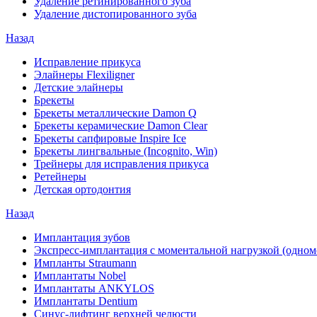
Удаление ретинированного зуба
Удаление дистопированного зуба
Назад
Исправление прикуса
Элайнеры Flexiligner
Детские элайнеры
Брекеты
Брекеты металлические Damon Q
Брекеты керамические Damon Clear
Брекеты сапфировые Inspire Ice
Брекеты лингвальные (Incognito, Win)
Трейнеры для исправления прикуса
Ретейнеры
Детская ортодонтия
Назад
Имплантация зубов
Экспресс-имплантация с моментальной нагрузкой (одно
Импланты Straumann
Имплантаты Nobel
Имплантаты ANKYLOS
Имплантаты Dentium
Синус-лифтинг верхней челюсти