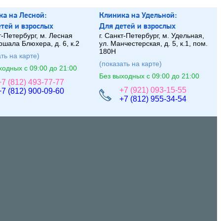
а на Лесной:
Клиника на Удельной:
е
те
й
и взрослых
Для
де
те
й
и взрослых
т-Петербург, м. Лесная
г. Санкт-Петербург, м. Удельная,
ршала Блюхера, д. 6, к.2
ул. Манчестерская, д. 5, к.1, пом.
180Н
ть на карте)
(показать на карте)
ходных с 09:00 до 21:00
Без выходных с 09:00 до 21:00
+7 (812) 493-77-77
+7 (921) 093-15-55
+7 (812) 900-09-60
+7 (812) 955-34-54