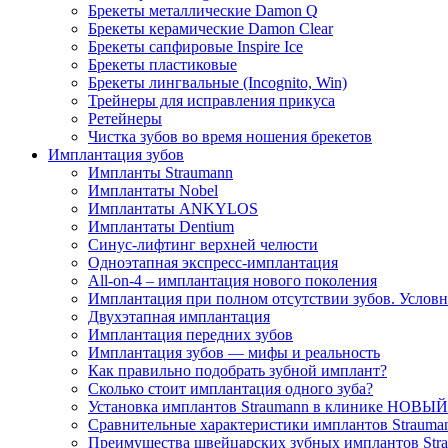
Брекеты металлические Damon Q
Брекеты керамические Damon Clear
Брекеты сапфировые Inspire Ice
Брекеты пластиковые
Брекеты лингвальные (Incognito, Win)
Трейнеры для исправления прикуса
Ретейнеры
Чистка зубов во время ношения брекетов
Имплантация зубов
Импланты Straumann
Имплантаты Nobel
Имплантаты ANKYLOS
Имплантаты Dentium
Синус-лифтинг верхней челюсти
Одноэтапная экспресс-имплантация
All-on-4 – имплантация нового поколения
Имплантация при полном отсутствии зубов. Условно
Двухэтапная имплантация
Имплантация передних зубов
Имплантация зубов — мифы и реальность
Как правильно подобрать зубной имплант?
Сколько стоит имплантация одного зуба?
Установка имплантов Straumann в клинике НОВЫ
Сравнительные характеристики имплантов Strauma
Преимущества швейцарских зубных имплантов Str