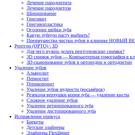
Лечение пародонтита
Лечение пародонтоза
Шинирование
Гингивит
Гингивопластика
Оголение шейки зуба
Какую зубную пасту выбрать?
Преимущества чистки зубов в клинике НОВЫЙ В
Рентген (ОРТО) \ 3D
Для чего нужно делать рентгеновские снимки?
3D снимок зубов — Компьютерная томография в
3D-cканирование зубов в ортопедии и ортодонтии
Удаление зубов
Альвеолит
Периостит
Перикоронит
Удаление зубов мудрости (восьмёрок)
Резекция верхушки корня зуба — удаление кисты
Сложное удаление зубов
Удаление ретинированного зуба
Удаление дистопированного зуба
Исправление прикуса
Брекеты
Детские элайнеры
Элайнеры Flexiligner