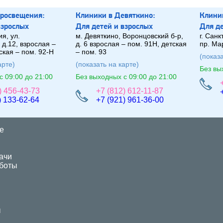
Просвещения:
Клиники в Девяткино:
Клиник
взрослых
Для
де
те
й
и взрослых
Для
д
я, ул.
м. Девяткино, Воронцовский б-р,
г. Санк
 д.12, взрослая –
д. 6 взрослая – пом. 91Н, детская
пр. Ма
ская – пом. 92-Н
– пом. 93
(показа
арте)
(показать на карте)
Без вы
с 09:00 до 21:00
Без выходных с 09:00 до 21:00
) 456-43-73
+7 (812) 612-11-87
) 133-62-64
+7 (921) 961-36-00
е
ачи
боты
ы