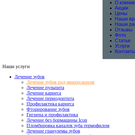
О клиник
Акции
Цены
Наши вр
Наши ра
Отзывы
Фото
Статьи
Услуги
Контакт
Наши услуги
Лечение зубов
Лечение зубов под микроскопом
Лечение пульпита
Лечение кариеса
Лечение периодонтита
Профилактика кариеса
Фторирование зубов
Гигиена и профилактика
Лечение без бормашины Icon
Пломбировка каналов зуба термофилом
Лечение гранулемы зубов