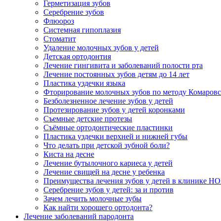
Герметизация зубов
Серебрение зубов
Флюороз
Системная гипоплазия
Стоматит
Удаление молочных зубов у детей
Детская ортодонтия
Лечение гингивита и заболеваний полости рта
Лечение постоянных зубов детям до 14 лет
Пластика уздечки языка
Фторирование молочных зубов по методу Комаровс
Безболезненное лечение зубов у детей
Протезирование зубов у детей коронками
Съемные детские протезы
Cъёмные ортодонтические пластинки
Пластика уздечки верхней и нижней губы
Что делать при детской зубной боли?
Киста на десне
Лечение бутылочного кариеса у детей
Лечение свищей на десне у ребенка
Преимущества лечения зубов у детей в клинике 
Серебрение зубов у детей: за и против
Зачем лечить молочные зубы
Как найти хорошего ортодонта?
Лечение заболеваний пародонта