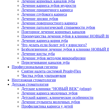
Лечение корневых каналов зуба
Лечение кариеса зубов мудрости
Лечение пришеечного кариеса
Лечение глубокого кариеса
Лечение эрозии зубов
Лечение поверхностного кариеса
Лечение патологической стираемости зубов
Повторное лечение корневых каналов
Преимущества лечения зубов в клинике НОВЫЙ 
Лечение кариеса корня зуба
Что делать если болит зуб у взрослого?
Безболезненное лечение зубов в клинике НОВЫЙ 
Лечение кисты зуба
Лечение зубов методом микроаброзии
Перелечивание каналов зуба
Профессиональная гигиена
Снятие налета системой ProphyFlex
Чистка зубов ультразвуком
Неотложная стоматология
Детская стоматология
Детские клиники “НОВЫЙ ВЕК” (обзор)
Лечение кариеса молочных зубов
Детский кариес: клинические особенности
Лечение пульпита молочных зубов
Профилактика кариеса у детей