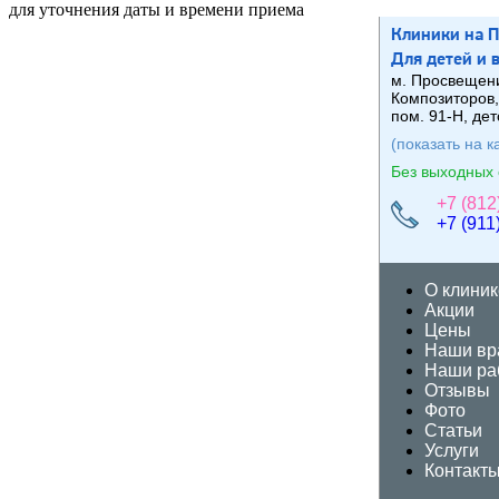
для уточнения даты и времени приема
Клиники на 
Для
де
те
й
и 
м. Просвещени
Композиторов,
пом. 91-Н, дет
(показать на к
Без выходных 
+7 (812
+7 (911
О клиник
Акции
Цены
Наши вр
Наши ра
Отзывы
Фото
Статьи
Услуги
Контакт