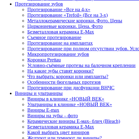
Протезирование зубов
Протезирование «Все на 4-х»
Протезирование «Trefoil» (Все на 3-х)
Металлокерамические коронки. Фото. Цены
Циркониевые коронки. Цена. Фото
Безметалловая керамика E-Max
Cъемное протезирование
Протезирование на имплантах
Протезирование при полном отсутствии зубов. Усл
Микропротезирование зубов
Коронки Prettau
Условно-съёмные протезы на балочном креплении
На какие зубы ставят коронки?
Что выбрать: коронки или импланты?
Особенности бюгельных протезов
Протезирование при дисфункции ВНЧС
Виниры и ультраниры
Виниры в клинике «НОВЫЙ ВЕК»
Ультраниры в клинике «НОВЫЙ ВЕК»
Виниры E-max
Виниры на зубы – фото
Керамические виниры E-мах- блич (Bleach)
Безметалловая керамика E-Max
Какой выбрать цвет виниров
Желтеют или темнеют ли виниры?