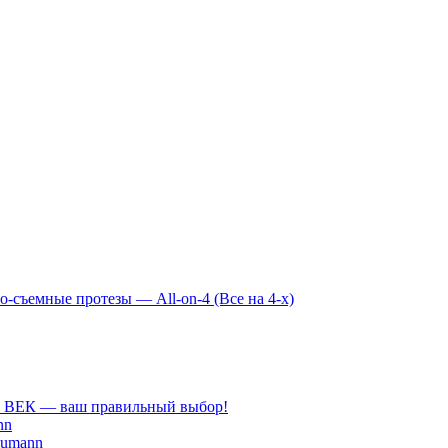
-съемные протезы — All-on-4 (Все на 4-х)
Й ВЕК — ваш правильный выбор!
nn
aumann